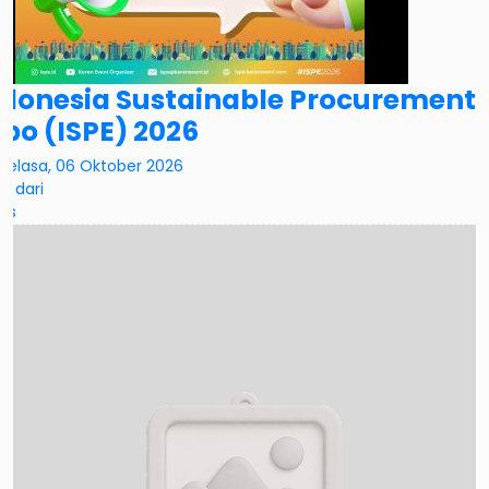
ndonesia Sustainable Procurement
po (ISPE) 2026
Selasa, 06 Oktober 2026
ai dari
tis