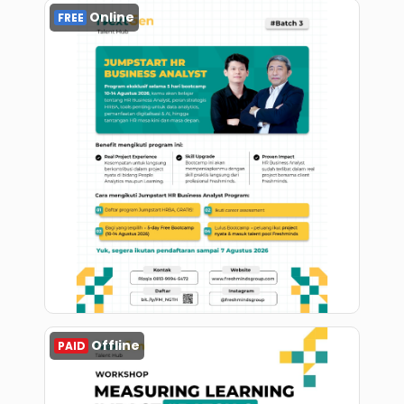
Online
FREE
Register
Offline
PAID