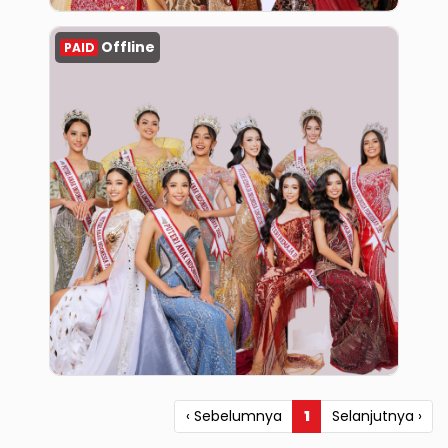
Offline
PAID
Register
‹ Sebelumnya
1
Selanjutnya ›